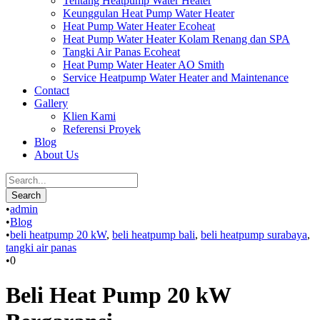
Tentang Heatpump Water Heater
Keunggulan Heat Pump Water Heater
Heat Pump Water Heater Ecoheat
Heat Pump Water Heater Kolam Renang dan SPA
Tangki Air Panas Ecoheat
Heat Pump Water Heater AO Smith
Service Heatpump Water Heater and Maintenance
Contact
Gallery
Klien Kami
Referensi Proyek
Blog
About Us
•
admin
•
Blog
•
beli heatpump 20 kW
,
beli heatpump bali
,
beli heatpump surabaya
,
tangki air panas
•
0
Beli Heat Pump 20 kW