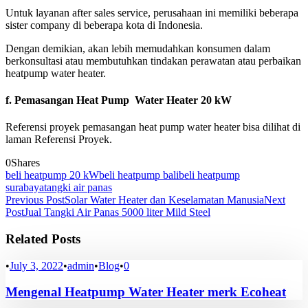
Untuk layanan after sales service, perusahaan ini memiliki beberapa
sister company di beberapa kota di Indonesia.
Dengan demikian, akan lebih memudahkan konsumen dalam
berkonsultasi atau membutuhkan tindakan perawatan atau perbaikan
heatpump water heater.
f.
Pemasangan Heat Pump Water Heater 20 kW
Referensi proyek pemasangan heat pump water heater bisa dilihat di
laman Referensi Proyek.
0
Shares
beli heatpump 20 kW
beli heatpump bali
beli heatpump
surabaya
tangki air panas
Previous Post
Solar Water Heater dan Keselamatan Manusia
Next
Post
Jual Tangki Air Panas 5000 liter Mild Steel
Related Posts
•
July 3, 2022
•
admin
•
Blog
•
0
Mengenal Heatpump Water Heater merk Ecoheat