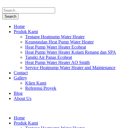
Home
Produk Kami
Tentang Heatpump Water Heater
Keunggulan Heat Pump Water Heater
Heat Pump Water Heater Ecoheat
Heat Pump Water Heater Kolam Renang dan SPA
Tangki Air Panas Ecoheat
Heat Pump Water Heater AO Smith
Service Heatpump Water Heater and Maintenance
Contact
Gallery
Klien Kami
Referensi Proyek
Blog
About Us
Home
Produk Kami