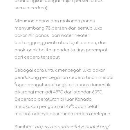
dibandingkan dengan tujuh persen untuk
semua cedera).
Minuman panas dan makanan panas
menyumbang 73 persen dari semua luka
bakar. Air panas dari water heater
bertanggung jawab atas tujuh persen, dan
anak-anak balita menderita tiga perempat
dari cedera tersebut.
Sebagai cara untuk mencegah luka bakar,
pendukung pencegahan cedera telah melobi
⁰agar pengaturan tangki air panas domestik
dikurangi menjadi 49⁰C dari standar 60⁰C.
Beberapa peraturan di luar Kanada
melakukan pengaturan 49⁰C, dan telah
melihat adanya penurunan cedera melepuh.
Sumber :
https://canadasafetycouncil.org/