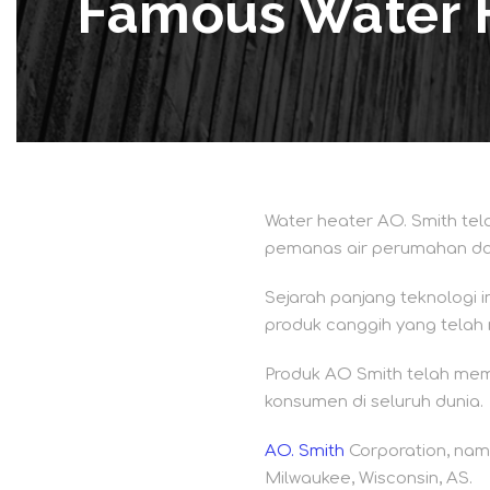
Famous Water 
Water heater AO. Smith te
pemanas air perumahan da
Sejarah panjang teknologi 
produk canggih yang telah 
Produk AO Smith telah membe
konsumen di seluruh dunia.
AO. Smith
Corporation, nam
Milwaukee, Wisconsin, AS.