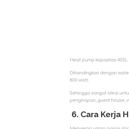
Heat pump kapasitas 455L i
Dibandingkan dengan water 
800 watt.
Sehingga sangat ideal untuk
penginapan, guest house, vill
6. Cara Kerja 
Menyerap udara panas dari