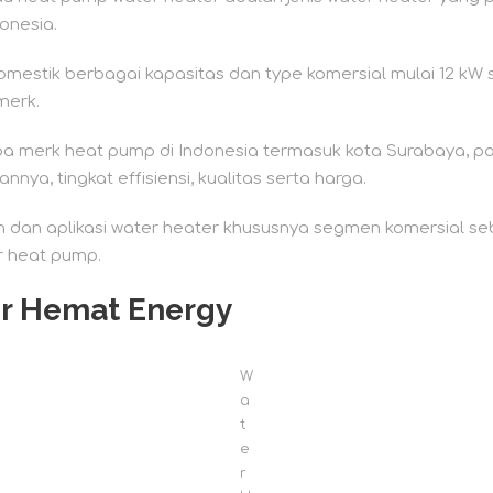
onesia.
mestik berbagai kapasitas dan type komersial mulai 12 kW 
merk.
apa merk heat pump di Indonesia termasuk kota Surabaya, 
nnya, tingkat effisiensi, kualitas serta harga.
n dan aplikasi water heater khususnya segmen komersial s
 heat pump.
er Hemat Energy
W
a
t
e
r