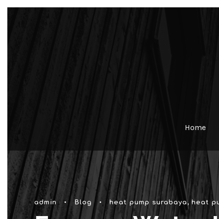
Home
admin
•
Blog
•
heat pump surabaya
,
heat p