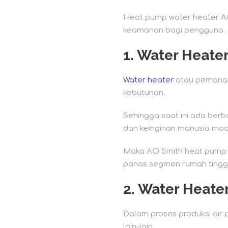
Heat pump water heater AO 
keamanan bagi pengguna.
1.
Water Heate
Water heater
atau pemanas
kebutuhan.
Sehingga saat ini ada berb
dan keinginan manusia mod
Maka AO Smith heat pump w
panas segmen rumah tingga
2.
Water Heate
Dalam proses produksi air 
lain-lain.