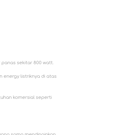
 panas sekitar 800 watt.
energy listriknya di atas
tuhan komersial seperti
 yang sama mendinginkan