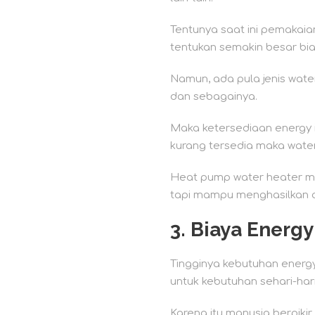
Tentunya saat ini pemakai
tentukan semakin besar bi
Namun, ada pula jenis wate
dan sebagainya.
Maka ketersediaan energy i
kurang tersedia maka water
Heat pump water heater men
tapi mampu menghasilkan a
3. Biaya Energ
Tingginya kebutuhan energy
untuk kebutuhan sehari-har
Karena itu manusia berpik