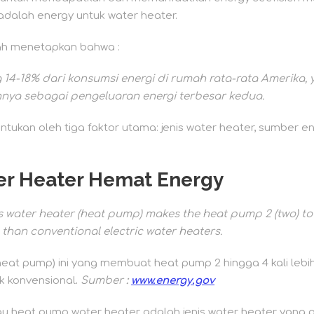
 adalah energy untuk water heater.
ah menetapkan bahwa :
4-18% dari konsumsi energi di rumah rata-rata Amerika, y
nya sebagai pengeluaran energi terbesar kedua.
entukan oleh tiga faktor utama: jenis water heater, sumber 
er Heater Hemat Energy
s water heater (heat pump) makes the heat pump 2 (two) to 
nt than conventional electric water heaters.
(heat pump) ini yang membuat heat pump 2 hingga 4 kali lebi
ik konvensional
.
Sumber
:
www.energy.gov
 heat pump water heater adalah jenis water heater yang pa