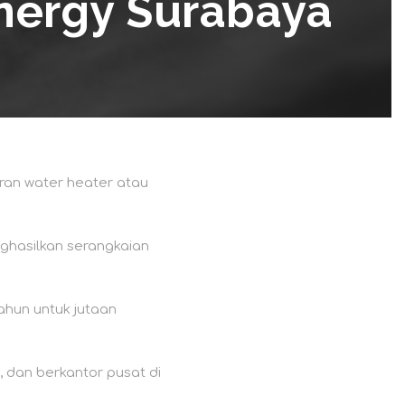
nergy Surabaya
ran water heater atau
nghasilkan serangkaian
ahun untuk jutaan
 dan berkantor pusat di