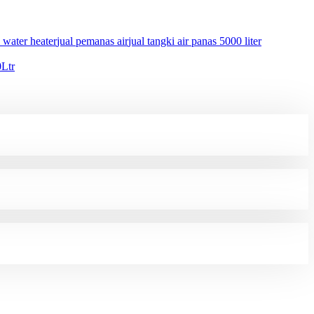
 water heater
jual pemanas air
jual tangki air panas 5000 liter
0Ltr