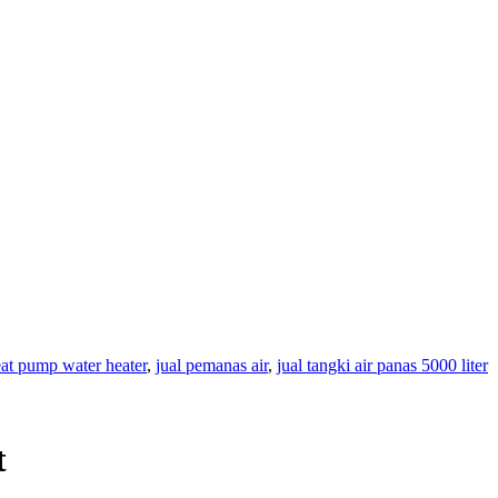
eat pump water heater
,
jual pemanas air
,
jual tangki air panas 5000 liter
t