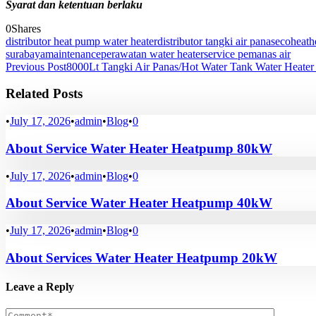
Syarat dan ketentuan berlaku
0
Shares
distributor heat pump water heater
distributor tangki air panas
ecoheat
h
surabaya
maintenance
perawatan water heater
service pemanas air
Previous Post
8000Lt Tangki Air Panas/Hot Water Tank Water Heater
Related Posts
•
July 17, 2026
•
admin
•
Blog
•
0
About Service Water Heater Heatpump 80kW
•
July 17, 2026
•
admin
•
Blog
•
0
About Service Water Heater Heatpump 40kW
•
July 17, 2026
•
admin
•
Blog
•
0
About Services Water Heater Heatpump 20kW
Leave a Reply