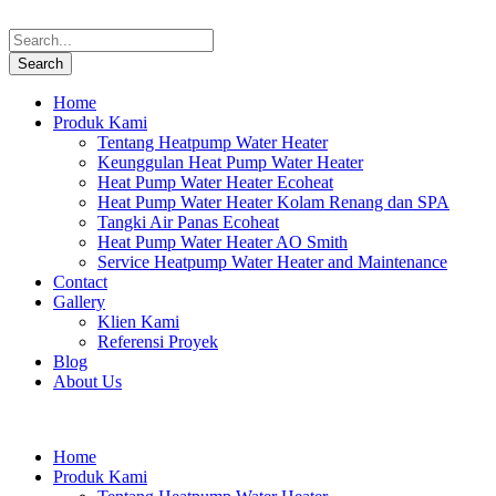
Home
Produk Kami
Tentang Heatpump Water Heater
Keunggulan Heat Pump Water Heater
Heat Pump Water Heater Ecoheat
Heat Pump Water Heater Kolam Renang dan SPA
Tangki Air Panas Ecoheat
Heat Pump Water Heater AO Smith
Service Heatpump Water Heater and Maintenance
Contact
Gallery
Klien Kami
Referensi Proyek
Blog
About Us
Home
Produk Kami