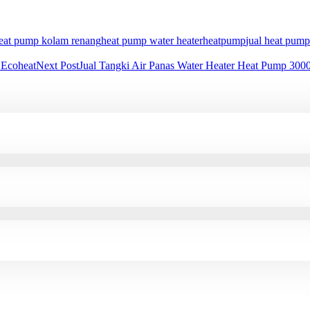
eat pump kolam renang
heat pump water heater
heatpump
jual heat pump
 Ecoheat
Next Post
Jual Tangki Air Panas Water Heater Heat Pump 300