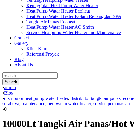
Tentang Heatpump Water Heater
Keunggulan Heat Pump Water Heater
Heat Pump Water Heater Ecoheat
Heat Pump Water Heater Kolam Renang dan SPA
Tangki Air Panas Ecoheat
Heat Pump Water Heater AO Smith
Service Heatpump Water Heater and Maintenance
Contact
Gallery
Klien Kami
Referensi Proyek
Blog
About Us
•
admin
•
Blog
•
distributor heat pump water heater
,
distributor tangki air panas
,
ecohe
surabaya
,
maintenance
,
perawatan water heater
,
service pemanas air
•
0
10000Lt Tangki Air Panas/Hot 