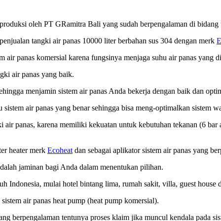
diproduksi oleh PT GRamitra Bali yang sudah berpengalaman di bidang 
enjualan tangki air panas 10000 liter berbahan sus 304 dengan merk
E
em air panas komersial karena fungsinya menjaga suhu air panas yang di
ki air panas yang baik.
sehingga menjamin sistem air panas Anda bekerja dengan baik dan opti
u sistem air panas yang benar sehingga bisa meng-optimalkan sistem wa
i air panas, karena memiliki kekuatan untuk kebutuhan tekanan (6 ba
er heater merk
Ecoheat
dan sebagai aplikator sistem air panas yang be
 adalah jaminan bagi Anda dalam menentukan pilihan.
ndonesia, mulai hotel bintang lima, rumah sakit, villa, guest house da
sistem air panas heat pump (heat pump komersial).
ang berpengalaman tentunya proses klaim jika muncul kendala pada sis