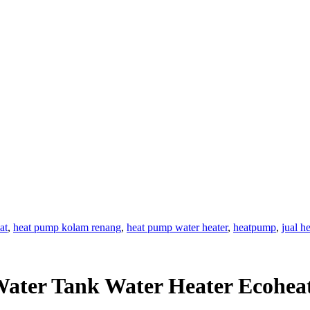
at
,
heat pump kolam renang
,
heat pump water heater
,
heatpump
,
jual h
Water Tank Water Heater Ecohea