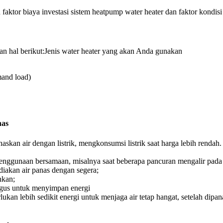
ktor biaya investasi sistem heatpump water heater dan faktor kondisi ai
n hal berikut:Jenis water heater yang akan Anda gunakan
mand load)
nas
an air dengan listrik, mengkonsumsi listrik saat harga lebih rendah.
enggunaan bersamaan, misalnya saat beberapa pancuran mengalir pad
diakan air panas dengan segera;
nkan;
bagus untuk menyimpan energi
kan lebih sedikit energi untuk menjaga air tetap hangat, setelah dip