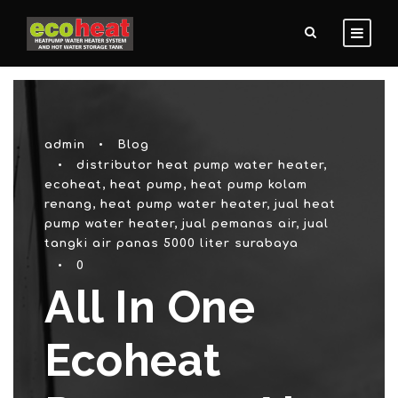
admin
•
Blog
•
distributor heat pump water heater
,
ecoheat
,
heat pump
,
heat pump kolam
renang
,
heat pump water heater
,
jual heat
pump water heater
,
jual pemanas air
,
jual
tangki air panas 5000 liter surabaya
•
0
All In One
Ecoheat