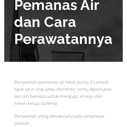
Pemanas Air
dan Cara
Perawatannya
Perawatan pemanas air heat pump Ecoheat
type all in one atau domestic tentu diperlukan
secara berkala untuk menjaga kinerja dari
mesin tetap optimal.
Perawatan yang dimaksud pada umumnya
adalah :