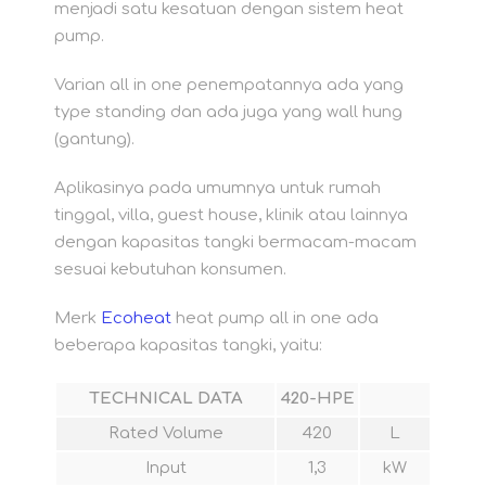
menjadi satu kesatuan dengan sistem heat
pump.
Varian all in one penempatannya ada yang
type standing dan ada juga yang wall hung
(gantung).
Aplikasinya pada umumnya untuk rumah
tinggal, villa, guest house, klinik atau lainnya
dengan kapasitas tangki bermacam-macam
sesuai kebutuhan konsumen.
Merk
Ecoheat
heat pump all in one ada
beberapa kapasitas tangki, yaitu:
TECHNICAL DATA
420-HPE
Rated Volume
420
L
Input
1,3
kW