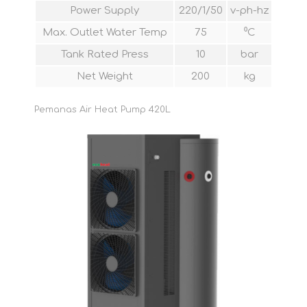
Power Supply
220/1/50
v-ph-hz
Max. Outlet Water Temp
75
⁰C
Tank Rated Press
10
bar
Net Weight
200
kg
Pemanas Air Heat Pump 420L