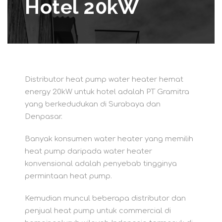
Hotel 20kW
Distributor heat pump water heater hemat
energy 20kW untuk hotel adalah PT Gramitra
yang berkedudukan di Surabaya dan
Denpasar.
Banyak konsumen water heater yang memilih
heat pump daripada water heater
konvensional adalah penyebab tingginya
permintaan heat pump.
Kemudian muncul beberapa distributor dan
penjual heat pump untuk commercial di