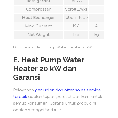
Refrigerant
R417A
Comprosser
Scroll ZWx1
Heat Exchanger
Tube in tube
Max. Current
12,6
A
Net Weight
155
kg
Data Teknsi Heat pump Water Heater 20kW
E.
Heat Pump Water
Heater 20 kW dan
Garansi
Pelayanan
penjualan dan after sales service
terbaik
adalah tujuan perusahaan kami untuk
semua konsumen. Garansi untuk produk ini
adalah sebagai berikut :