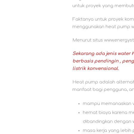
untuk proyek yang membutu
Faktanya untuk proyek kome
menggunakan heat pump wa
Menurut situs www.energyst
Sekarang ada jenis water 
berbasis pendingin , peng
listrik konvensional.
Heat pump adalah alternati
manfaat bagi pengguna, ant
mampu memanaskan vol
hemat biaya karena me
dibandingkan dengan w
masa kerja yang lebi