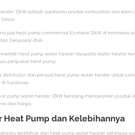
eater 12kW adalah salahsatu produk berkualitas dari kami
 besar.
na jual heat pump commercial Ecoheat 12kW di Indonesia a
dan Denpasar-Bali.
emilih heat pump water heater daripada water heater ko
nya penjualan heat pump.
distributor dan penjual heat pump water heater untuk comm
 di Surabaya.
at pump water heater 12kW bersaing menawarkan produk de
ensi dan harga.
r
Heat Pump dan Kelebihannya
salahsatu kelebihan dari heat pump water heater sehingga su