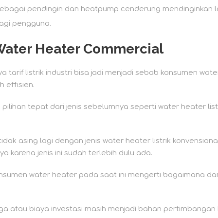
 sebagai pendingin dan heatpump cenderung mendinginkan 
agi pengguna.
ater Heater Commercial
ya tarif listrik industri bisa jadi menjadi sebab konsumen wat
 effisien.
ilihan tepat dari jenis sebelumnya seperti water heater listr
ak asing lagi dengan jenis water heater listrik konvensional
karena jenis ini sudah terlebih dulu ada.
onsumen water heater pada saat ini mengerti bagaimana da
rga atau biaya investasi masih menjadi bahan pertimbanga