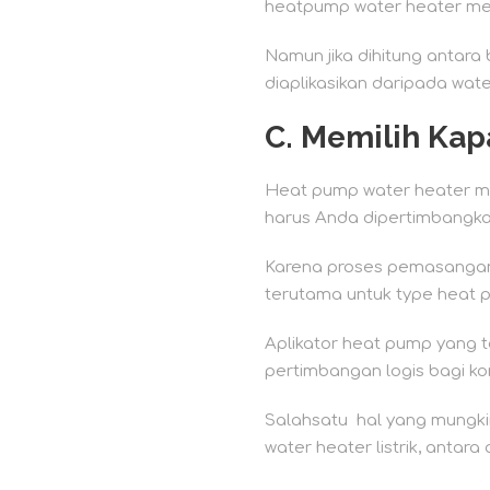
heatpump water heater mer
Namun jika dihitung antara
diaplikasikan daripada wate
C.
Memilih Kap
Heat pump water heater mul
harus Anda dipertimbangka
Karena proses pemasangan a
terutama untuk type heat 
Aplikator heat pump yang 
pertimbangan logis bagi k
Salahsatu hal yang mungki
water heater listrik, antara 