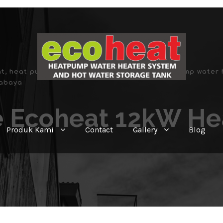
at
,
heat pump
,
heat pump kolam renang
,
heat pump water 
rabaya
e Ecoheat 12kW H
Produk Kami
Contact
Gallery
Blog