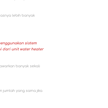
nasnya lebih banyak
 menggunakan sistem
 dari unit water heater
nawarkan banyak sekali
m jumlah yang sama jika