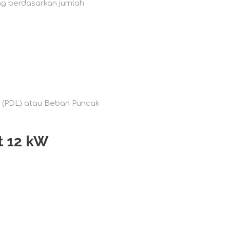
ng berdasarkan jumlah
d (PDL) atau Beban Puncak
t 12 kW