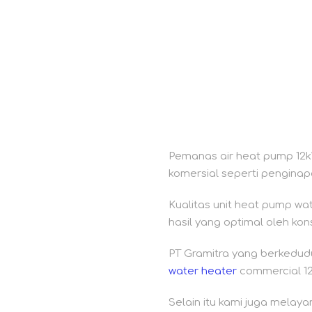
Pemanas air heat pump 12kW
komersial seperti penginapan,
Kualitas unit heat pump wa
hasil yang optimal oleh ko
PT Gramitra yang berkedud
water heater
commercial 1
Selain itu kami juga mela