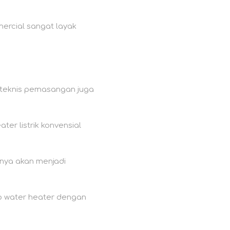
ercial sangat layak
r teknis pemasangan juga
er listrik konvensial
unya akan menjadi
p water heater dengan