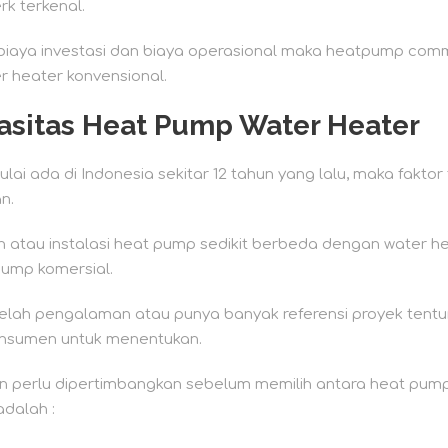
k terkenal.
 biaya investasi dan biaya operasional maka heatpump comm
r heater konvensional.
asitas Heat Pump Water Heater
ai ada di Indonesia sekitar 12 tahun yang lalu, maka fakto
n.
tau instalasi heat pump sedikit berbeda dengan water heat
pump komersial.
telah pengalaman atau punya banyak referensi proyek tent
onsumen untuk menentukan.
n perlu dipertimbangkan sebelum memilih antara heat pum
adalah :