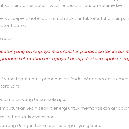
hkan air panas dalam volume besar maupun volume kecil.
rsial seperti hotel dan rumah sakit untuk kebutuhan air pa
ter heater.
ar.com :
heater yang prinsipnya mentransfer panas sekitar ke air
gunaan kebutuhan energinya kurang dari setengah energi
f yang tepat untuk pemanas air Anda. Water heater ini me
ara lain:
ume air yang besar sekaligus.
mbutuhkan lebih sedikit energi untuk memanaskan air dala
ater heater konvensional.
h panjang dengan teknis pemasangan yang benar