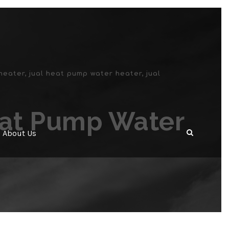
heater
,
jual heat pump water heater
,
jual
eat Pump Water
About Us