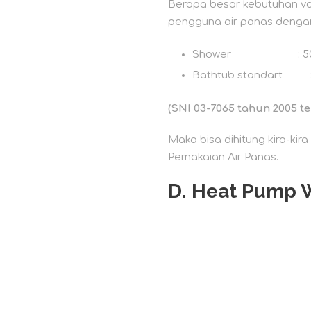
Berapa besar kebutuhan vol
pengguna air panas denga
Shower : 50 ltr/s
Bathtub standart : 1
(SNI 03-7065 tahun 2005 t
Maka bisa dihitung kira-k
Pemakaian Air Panas.
D.
Heat Pump W