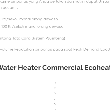
ume air panas yang Anda perlukan dan hal ini dapat dihitu
n acuan :
ekali mandi orang dewasa
00 ltr/sekali mandi orang dewasa
entang Tata Cara Sistem Plumbing)
ira volume kebutuhan air panas pada saat Peak Demand Loa
ater Heater Commercial Ecohea
h
e
a
t
p
u