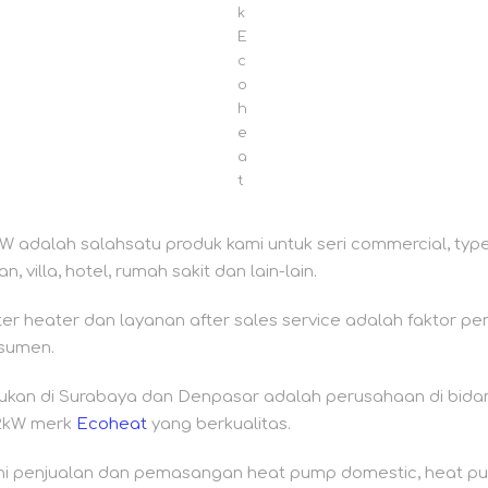
k
E
c
o
h
e
a
t
 adalah salahsatu produk kami untuk seri commercial, type
 villa, hotel, rumah sakit dan lain-lain.
ter heater dan layanan after sales service adalah faktor p
nsumen.
ukan di Surabaya dan Denpasar adalah perusahaan di bid
2kW merk
Ecoheat
yang berkualitas.
yani penjualan dan pemasangan heat pump domestic, heat p