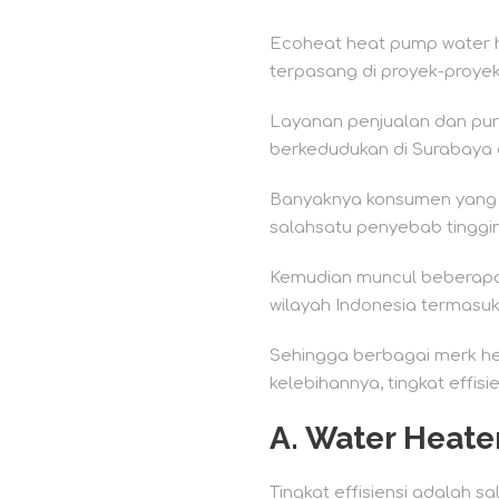
Ecoheat heat pump water h
terpasang di proyek-proyek
Layanan penjualan dan pur
berkedudukan di Surabaya 
Banyaknya konsumen yang m
salahsatu penyebab tinggi
Kemudian muncul beberapa 
wilayah Indonesia termasuk
Sehingga berbagai merk he
kelebihannya, tingkat effisi
A. Water Heate
Tingkat effisiensi adalah 