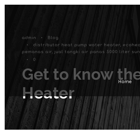
admin
•
Blog
•
distributor heat pump water heater
,
ecohe
pemanas air
,
jual tangki air panas 5000 liter su
•
0
Get to know th
Home
Heater