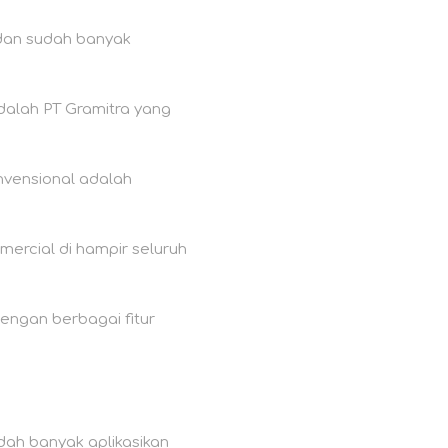
 dan sudah banyak
dalah PT Gramitra yang
nvensional adalah
ercial di hampir seluruh
ngan berbagai fitur
dah banyak aplikasikan