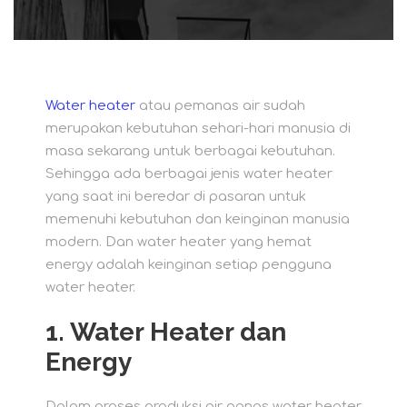
Water heater
atau pemanas air sudah
merupakan kebutuhan sehari-hari manusia di
masa sekarang untuk berbagai kebutuhan.
Sehingga ada berbagai jenis water heater
yang saat ini beredar di pasaran untuk
memenuhi kebutuhan dan keinginan manusia
modern. Dan water heater yang hemat
energy adalah keinginan setiap pengguna
water heater.
1.
Water Heater dan
Energy
Dalam proses produksi air panas water heater