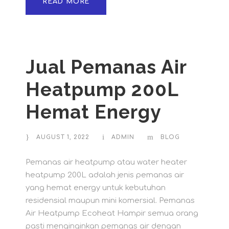
READ MORE
Jual Pemanas Air
Heatpump 200L
Hemat Energy
AUGUST 1, 2022
ADMIN
BLOG
Pemanas air heatpump atau water heater
heatpump 200L adalah jenis pemanas air
yang hemat energy untuk kebutuhan
residensial maupun mini komersial. Pemanas
Air Heatpump Ecoheat Hampir semua orang
pasti menginginkan pemanas air dengan