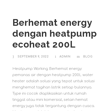
Berhemat energy
dengan heatpump
ecoheat 200L
SEPTEMBER 9, 2022
ADMIN
BLOG
Heatpump Working Berhemat energy
pemanas air dengan heatpump 200L water
heater adalah solusi yang tepat untuk solusi
menghemat tagihan listrik setiap bulannya.
Type ini cocok diaplikasikan untuk rumah
tinggal atau mini komersial, selain hemat
energy juga tidak tergantung dengan cuaca.