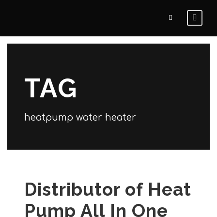
TAG
heatpump water heater
Distributor of Heat
Pump All In One