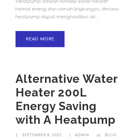
Heatpump adalah konsep water heater
hemat energi dan ramah lingkungan, dimana
heatpump dapat menghasilkan air...
READ MORE
Alternative Water
Heater 200L
Energy Saving
with A Heatpump
SEPTEMBER 8, 2022
ADMIN
BLOG