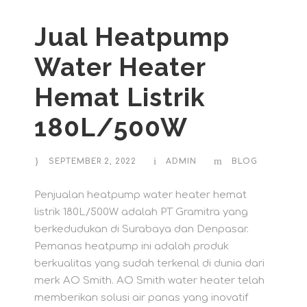
Jual Heatpump
Water Heater
Hemat Listrik
180L/500W
SEPTEMBER 2, 2022
ADMIN
BLOG
Penjualan heatpump water heater hemat
listrik 180L/500W adalah PT Gramitra yang
berkedudukan di Surabaya dan Denpasar.
Pemanas heatpump ini adalah produk
berkualitas yang sudah terkenal di dunia dari
merk AO Smith. AO Smith water heater telah
memberikan solusi air panas yang inovatif