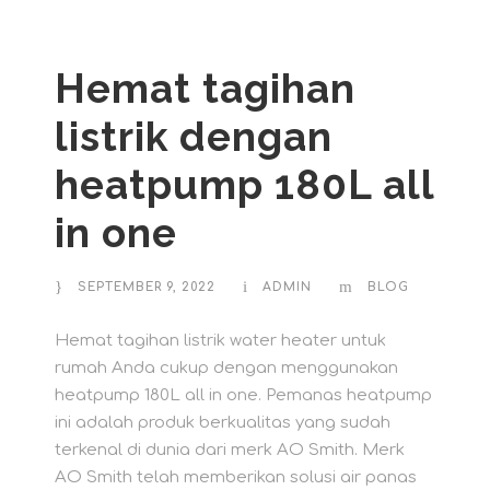
Hemat tagihan
listrik dengan
heatpump 180L all
in one
SEPTEMBER 9, 2022
ADMIN
BLOG
Hemat tagihan listrik water heater untuk
rumah Anda cukup dengan menggunakan
heatpump 180L all in one. Pemanas heatpump
ini adalah produk berkualitas yang sudah
terkenal di dunia dari merk AO Smith. Merk
AO Smith telah memberikan solusi air panas