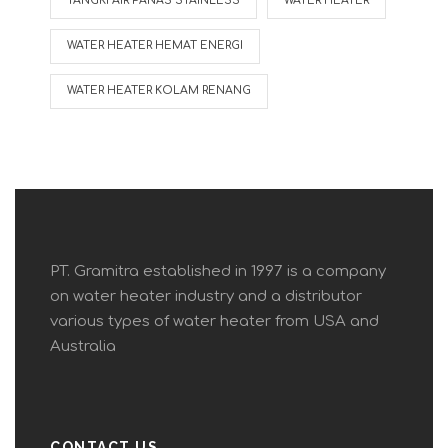
TANGKI AIR PANAS STAINLESS
WATER HEATER
WATER HEATER HEMAT ENERGI
WATER HEATER KOLAM RENANG
PT. Gramitra established in 1997 is a company
on water heater industry and a distributor
various types of water heater from USA and
Australia
CONTACT US