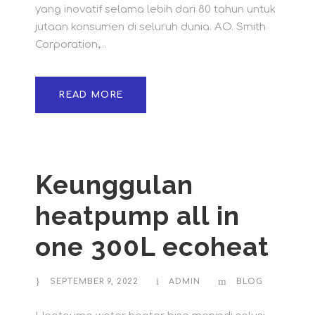
yang inovatif selama lebih dari 80 tahun untuk
jutaan konsumen di seluruh dunia. AO. Smith
Corporation,...
READ MORE
Keunggulan
heatpump all in
one 300L ecoheat
SEPTEMBER 9, 2022
ADMIN
BLOG