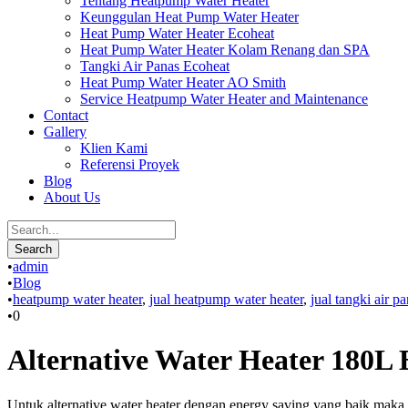
Tentang Heatpump Water Heater
Keunggulan Heat Pump Water Heater
Heat Pump Water Heater Ecoheat
Heat Pump Water Heater Kolam Renang dan SPA
Tangki Air Panas Ecoheat
Heat Pump Water Heater AO Smith
Service Heatpump Water Heater and Maintenance
Contact
Gallery
Klien Kami
Referensi Proyek
Blog
About Us
•
admin
•
Blog
•
heatpump water heater
,
jual heatpump water heater
,
jual tangki air pa
•
0
Alternative Water Heater 180L
Untuk alternative water heater dengan energy saving yang baik maka 