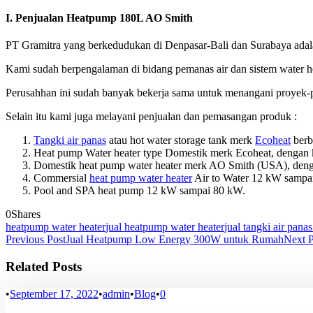
I. Penjualan Heat
p
ump 180L AO Smith
PT Gramitra yang berkedudukan di Denpasar-Bali dan Surabaya adal
Kami sudah berpengalaman di bidang pemanas air dan sistem water hea
Perusahhan ini sudah banyak bekerja sama untuk menangani proyek-pr
Selain itu kami juga melayani penjualan dan pemasangan produk :
Tangki air panas
atau hot water storage tank merk
Ecoheat
berba
Heat pump Water heater type Domestik merk Ecoheat, dengan ka
Domestik heat pump water heater merk AO Smith (USA), dengan
Commersial
heat pump water heater
Air to Water 12 kW samp
Pool and SPA heat pump 12 kW sampai 80 kW.
0
Shares
heatpump water heater
jual heatpump water heater
jual tangki air panas
Previous Post
Jual Heatpump Low Energy 300W untuk Rumah
Next P
Related Posts
•
September 17, 2022
•
admin
•
Blog
•
0