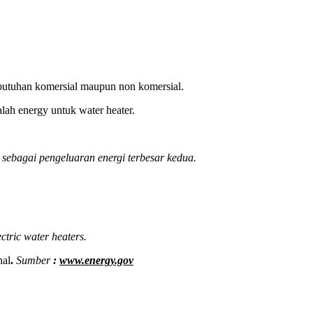
kebutuhan komersial maupun non komersial.
lah energy untuk water heater.
sebagai pengeluaran energi terbesar kedua.
ctric water heaters.
nal
.
Sumber
:
www.energy.gov
.