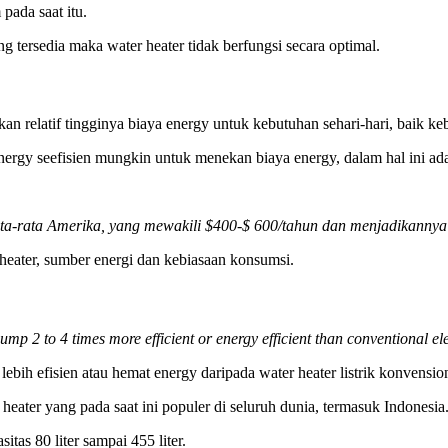
pada saat itu.
g tersedia maka water heater tidak berfungsi secara optimal.
an relatif tingginya biaya energy untuk kebutuhan sehari-hari, baik 
rgy seefisien mungkin untuk menekan biaya energy, dalam hal ini ada
a-rata Amerika, yang mewakili $400-$ 600/tahun dan menjadikannya 
r heater, sumber energi dan kebiasaan konsumsi.
p 2 to 4 times more efficient or energy efficient than conventional ele
ebih efisien atau hemat energy daripada water heater listrik konvensio
eater yang pada saat ini populer di seluruh dunia, termasuk Indonesia
as 80 liter sampai 455 liter.