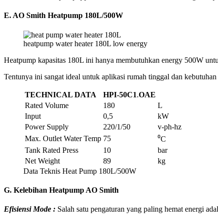
E. AO Smith Heatpump 180L/500W
heatpump water heater 180L low energy
Heatpump kapasitas 180L ini hanya membutuhkan energy 500W untuk
Tentunya ini sangat ideal untuk aplikasi rumah tinggal dan kebutuhan m
TECHNICAL DATA
HPI-50C1
.
OAE
Rated Volume
180
L
Input
0,5
kW
Power Supply
220/1/50
v-ph-hz
Max. Outlet Water Temp
75
⁰C
Tank Rated Press
10
bar
Net Weight
89
kg
Data Teknis Heat Pump 180L/500W
G. Kelebihan Heatpump AO Smith
Efisiensi Mode :
Salah satu pengaturan yang paling hemat energi ada