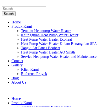
Home
Produk Kami
Tentang Heatpump Water Heater
Keunggulan Heat Pump Water Heater
Heat Pump Water Heater Ecoheat
Heat Pump Water Heater Kolam Renang dan SPA
Tangki Air Panas Ecoheat
Heat Pump Water Heater AO Smith
Service Heatpump Water Heater and Maintenance
Contact
Gallery
Klien Kami
Referensi Proyek
Blog
About Us
Home
Produk Kami