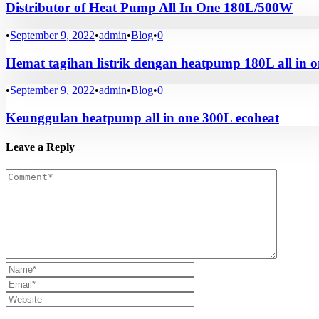
Distributor of Heat Pump All In One 180L/500W
•
September 9, 2022
•
admin
•
Blog
•
0
Hemat tagihan listrik dengan heatpump 180L all in o
•
September 9, 2022
•
admin
•
Blog
•
0
Keunggulan heatpump all in one 300L ecoheat
Leave a Reply