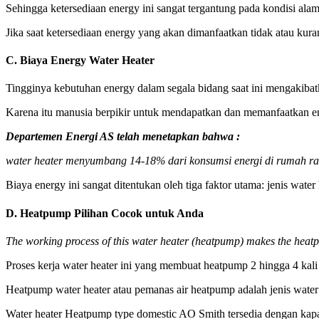
Sehingga ketersediaan energy ini sangat tergantung pada kondisi alam 
Jika saat ketersediaan energy yang akan dimanfaatkan tidak atau kuran
C. Biaya Energy Water Heater
Tingginya kebutuhan energy dalam segala bidang saat ini mengakibatk
Karena itu manusia berpikir untuk mendapatkan dan memanfaatkan ene
Departemen Energi AS telah menetapkan bahwa :
water heater menyumbang 14-18% dari konsumsi energi di rumah rat
Biaya energy ini sangat ditentukan oleh tiga faktor utama: jenis wate
D. Heatpump Pilihan Cocok untuk Anda
The working process of this water heater (heatpump) makes the heatpum
Proses kerja water heater ini yang membuat heatpump 2 hingga 4 kali l
Heatpump water heater atau pemanas air heatpump adalah jenis water h
Water heater Heatpump type domestic AO Smith tersedia dengan kapasit