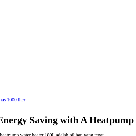
nas 1000 liter
 Energy Saving with A Heatpump
heatpump water heater 180L adalah pilihan yang tepat.