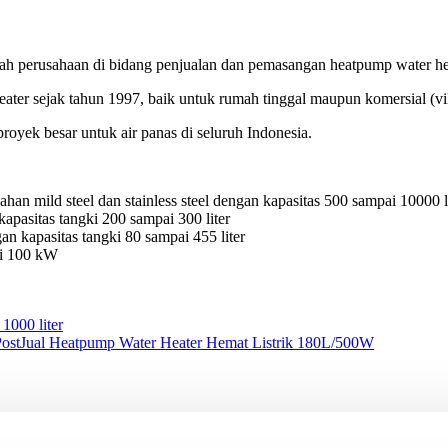
ah perusahaan di bidang penjualan dan pemasangan heatpump water h
ter sejak tahun 1997, baik untuk rumah tinggal maupun komersial (vill
oyek besar untuk air panas di seluruh Indonesia.
han mild steel dan stainless steel dengan kapasitas 500 sampai 10000 l
pasitas tangki 200 sampai 300 liter
 kapasitas tangki 80 sampai 455 liter
ai 100 kW
 1000 liter
ost
Jual Heatpump Water Heater Hemat Listrik 180L/500W