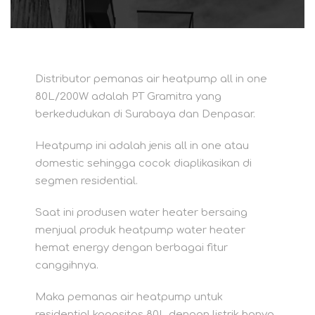
Distributor pemanas air heatpump all in one
80L/200W adalah PT Gramitra yang
berkedudukan di Surabaya dan Denpasar.
Heatpump ini adalah jenis all in one atau
domestic sehingga cocok diaplikasikan di
segmen residential.
Saat ini produsen water heater bersaing
menjual produk heatpump water heater
hemat energy dengan berbagai fitur
canggihnya.
Maka pemanas air heatpump untuk
residential kapasitas 80L dengan listrik hanya