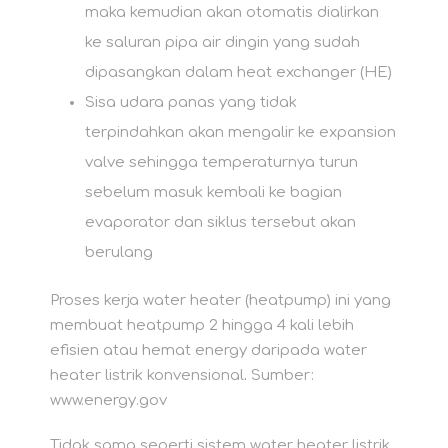
maka kemudian akan otomatis dialirkan
ke saluran pipa air dingin yang sudah
dipasangkan dalam heat exchanger (HE)
Sisa udara panas yang tidak
terpindahkan akan mengalir ke expansion
valve sehingga temperaturnya turun
sebelum masuk kembali ke bagian
evaporator dan siklus tersebut akan
berulang
Proses kerja water heater (heatpump) ini yang
membuat heatpump 2 hingga 4 kali lebih
efisien atau hemat energy daripada water
heater listrik konvensional
.
Sumber:
www.energy.gov
Tidak sama seperti sistem water heater listrik