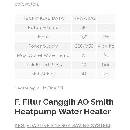
perawatan.
TECHNICAL DATA
HPW-80A2
Rated Volume
80
L
Input
0,21
kW
Power Supply
220/1/50
v-ph-hz
Max. Outlet Water Temp
75
⁰C
Tank Rated Press
10
bar
Net Weight
42
kg
Heatpump All In One 80L
F. Fitur Canggih AO Smith
Heatpump Water Heater
AES (ADAPTIVE ENERGY-SAVING SYSTEM]