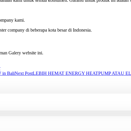
rusahaan kami untuk semua konsumen. Garansi untuk produk ini adalah s
company kami.
sister company di beberapa kota besar di Indonesia.
man Galery website ini.
r
 in Bali
Next Post
LEBIH HEMAT ENERGY HEATPUMP ATAU EL