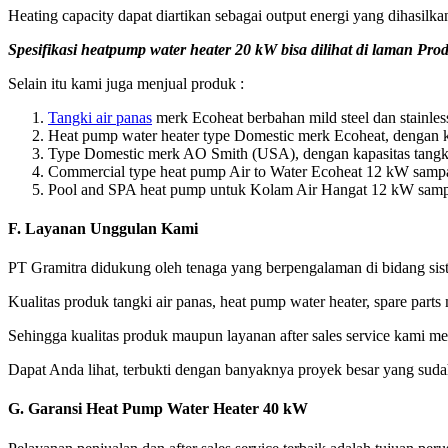
Heating capacity dapat diartikan sebagai output energi yang dihasil
Spesifikasi heatpump water heater 20 kW bisa dilihat di laman Prod
Selain itu kami juga menjual produk :
Tangki air panas
merk Ecoheat berbahan mild steel dan stainless
Heat pump water heater type Domestic merk Ecoheat, dengan ka
Type Domestic merk AO Smith (USA), dengan kapasitas tangki
Commercial type heat pump Air to Water Ecoheat 12 kW sam
Pool and SPA heat pump untuk Kolam Air Hangat 12 kW sam
F.
Layanan Unggulan Kami
PT Gramitra didukung oleh tenaga yang berpengalaman di bidang sis
Kualitas produk tangki air panas, heat pump water heater, spare par
Sehingga kualitas produk maupun layanan after sales service kami m
Dapat Anda lihat, terbukti dengan banyaknya proyek besar yang suda
G.
Garansi Heat Pump Water Heater 40 kW