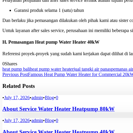
Pelayanan penjualan dan after sales service terbaik adalah tujuan pe
Garansi produk selama 1 (satu) tahun
Dan berlaku jika pemasangan dilakukan oleh pihak kami atau sister 
Untuk layanan after sales service, perusahaan ini memiliki beberapa 
H.
Pemasangan Heat pump Water Heater 40kW
Referensi proyek-proyek yang sudah kami kerjakan dapat dilihat di la
0
Shares
heat pump bali
heat pump water heater
jual tangki air panas
pemanas ai
Previous Post
Famous Heat Pump Water Heater for Commercial 20kW
Related Posts
•
July 17, 2026
•
admin
•
Blog
•
0
About Service Water Heater Heatpump 80kW
•
July 17, 2026
•
admin
•
Blog
•
0
About Service Water Heater Heatpump 40kW