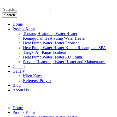
Home
Produk Kami
Tentang Heatpump Water Heater
Keunggulan Heat Pump Water Heater
Heat Pump Water Heater Ecoheat
Heat Pump Water Heater Kolam Renang dan SPA
Tangki Air Panas Ecoheat
Heat Pump Water Heater AO Smith
Service Heatpump Water Heater and Maintenance
Contact
Gallery
Klien Kami
Referensi Proyek
Blog
About Us
Home
Produk Kami