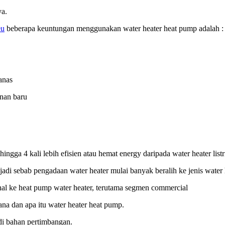
ya.
eu
beberapa keuntungan menggunakan water heater heat pump adalah :
anas
nan baru
ngga 4 kali lebih efisien atau hemat energy daripada water heater list
enjadi sebab pengadaan water heater mulai banyak beralih ke jenis water h
nal ke heat pump water heater, terutama segmen commercial
na dan apa itu water heater heat pump.
adi bahan pertimbangan.