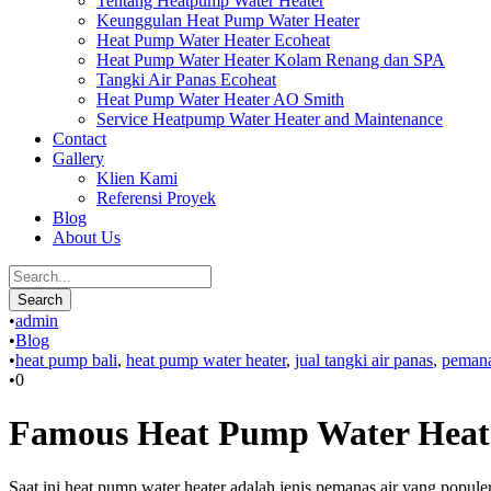
Tentang Heatpump Water Heater
Keunggulan Heat Pump Water Heater
Heat Pump Water Heater Ecoheat
Heat Pump Water Heater Kolam Renang dan SPA
Tangki Air Panas Ecoheat
Heat Pump Water Heater AO Smith
Service Heatpump Water Heater and Maintenance
Contact
Gallery
Klien Kami
Referensi Proyek
Blog
About Us
•
admin
•
Blog
•
heat pump bali
,
heat pump water heater
,
jual tangki air panas
,
pemana
•
0
Famous Heat Pump Water Heate
Saat ini heat pump water heater adalah jenis pemanas air yang populer