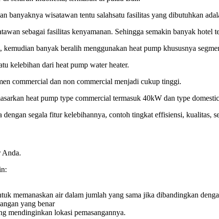
an banyaknya wisatawan tentu salahsatu fasilitas yang dibutuhkan adal
tawan sebagai fasilitas kenyamanan. Sehingga semakin banyak hotel t
l, kemudian banyak beralih menggunakan heat pump khususnya segme
hsatu kelebihan dari heat pump water heater.
gmen commercial dan non commercial menjadi cukup tinggi.
arkan heat pump type commercial termasuk 40kW dan type domestic be
an segala fitur kelebihannya, contoh tingkat effisiensi, kualitas, se
r Anda.
in:
untuk memanaskan air dalam jumlah yang sama jika dibandingkan denga
sangan yang benar
ung mendinginkan lokasi pemasangannya.