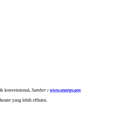
rik konvensional
.
Sumber
:
www.energy.gov
eater yang lebih effisien.