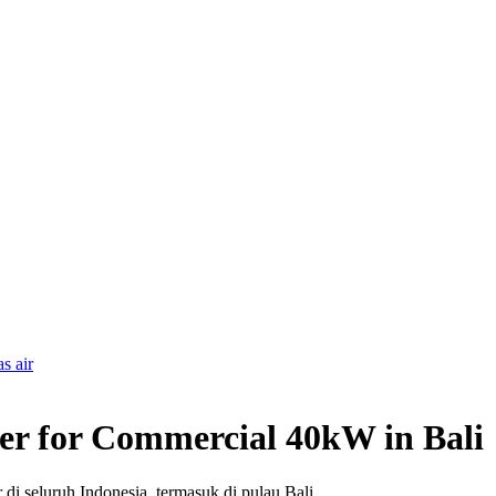
s air
r for Commercial 40kW in Bali
 di seluruh Indonesia, termasuk di pulau Bali.