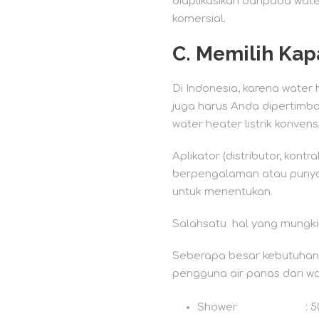
diaplikasikan daripada wat
komersial.
C.
Memilih Kap
Di Indonesia, karena water
juga harus Anda dipertimb
water heater listrik konven
Aplikator (distributor, ko
berpengalaman atau punya 
untuk menentukan.
Salahsatu hal yang mungki
Seberapa besar kebutuhan v
pengguna air panas dari wa
Shower : 50 ltr/s