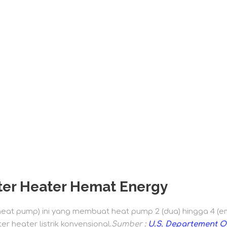
er Heater Hemat Energy
heat pump) ini yang membuat heat pump 2 (dua) hingga 4 (emp
r heater listrik konvensional
.
Sumber
:
U.S. Departement O