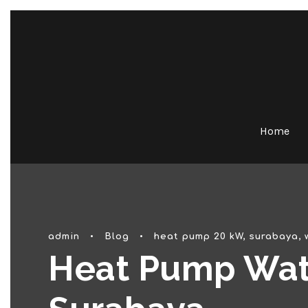
Home
admin
•
Blog
•
heat pump 20 kW
,
surabaya
,
Heat Pump Wat