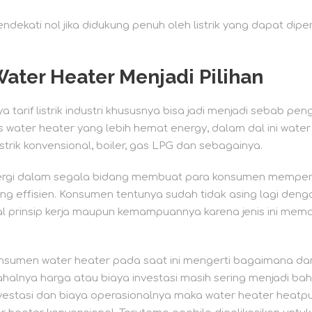
dekati nol jika didukung penuh oleh listrik yang dapat dipe
ater Heater Menjadi Pilihan
nya tarif listrik industri khususnya bisa jadi menjadi sebab 
is water heater yang lebih hemat energy, dalam dal ini wat
trik konvensional, boiler, gas LPG dan sebagainya.
energi dalam segala bidang membuat para konsumen mempe
ing effisien. Konsumen tentunya sudah tidak asing lagi dengan
al prinsip kerja maupun kemampuannya karena jenis ini mem
onsumen water heater pada saat ini mengerti bagaimana dan
ahalnya harga atau biaya investasi masih sering menjadi b
 investasi dan biaya operasionalnya maka water heater heat