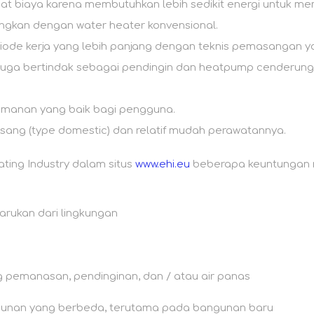
 biaya karena membutuhkan lebih sedikit energi untuk me
ingkan dengan water heater konvensional.
iode kerja yang lebih panjang dengan teknis pemasangan 
uga bertindak sebagai pendingin dan heatpump cenderung 
amanan yang baik bagi pengguna.
ang (type domestic) dan relatif mudah perawatannya.
ing Industry dalam situs
www.ehi.eu
beberapa keuntungan
rukan dari lingkungan
 pemanasan, pendinginan, dan / atau air panas
ngunan yang berbeda, terutama pada bangunan baru