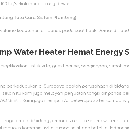
00 ltr/sekali mandi orang dewasa
entang Tata Cara Sistem Plumbing)
ira volume kebutuhan air panas pada saat Peak Demand Loa
ump Water Heater Hemat Energy 
iaplikasikan untuk villa, guest house, penginapan, rumah me
ang berkedudukan di Surabaya adalah perusahaan di bidang
 selain itu kami juga melayani penjualan tangki air panas 
AO Smith. Kami juga mempunyai beberapa sister company 
engalaman di bidang pemanas air dan sistem water heater 
maupun komersial (villa, rumah sakit dan hotel) di Indonesi