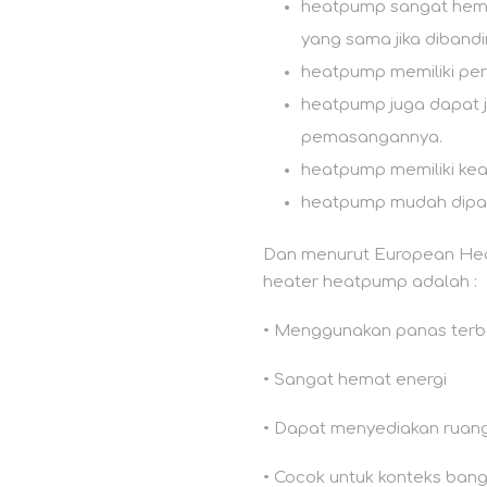
heatpump sangat hemat
yang sama jika diband
heatpump memiliki per
heatpump juga dapat j
pemasangannya.
heatpump memiliki ke
heatpump mudah dipas
Dan menurut European Heat
heater heatpump adalah :
• Menggunakan panas terba
• Sangat hemat energi
• Dapat menyediakan ruang
• Cocok untuk konteks ba