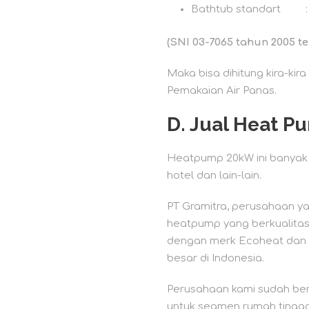
Bathtub standart : 1
(SNI 03-7065 tahun 2005 t
Maka bisa dihitung kira-k
Pemakaian Air Panas.
D.
Jual Heat P
Heatpump 20kW ini banyak d
hotel dan lain-lain.
PT Gramitra, perusahaan y
heatpump yang berkualitas,
dengan merk Ecoheat dan 
besar di Indonesia.
Perusahaan kami sudah berp
untuk segmen rumah tinggal 