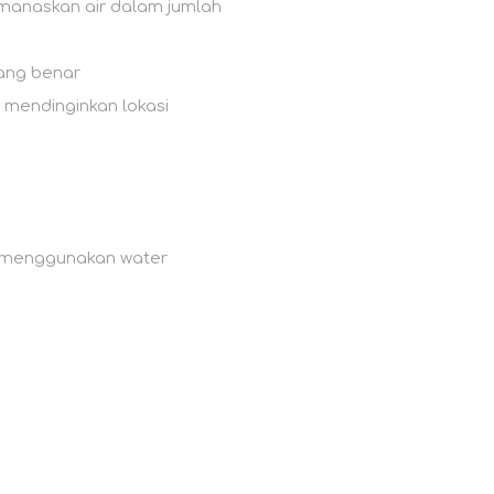
manaskan air dalam jumlah
yang benar
mendinginkan lokasi
 menggunakan water