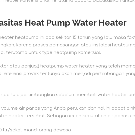
er heater konvensional. Terutama apabila diaplikasikan untu
asitas Heat Pump Water Heater
 heater heatpump ini ada sekitar 15 tahun yang lalu maka f
angkan, karena proses pemasangan atau instalasi heatpum
sial terutama untuk type heatpump komersial.
ntraktor atau penjual) heatpump water heater yang telah mem
referensi proyek tentunya akan menjadi pertimbangan yan
n perlu dipertimbangkan sebelum membeli water heater ant
olume air panas yang Anda perlukan dan hal ini dapat dih
ter heater tersebut. Sebagai acuan kebutuhan air panas unt
ekali mandi orang dewasa