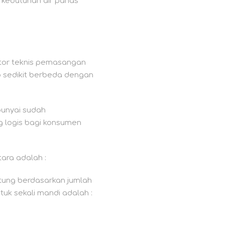
k kebutuhan air panas
aktor teknis pemasangan
p sedikit berbeda dengan
punyai sudah
g logis bagi konsumen
ara adalah :
itung berdasarkan jumlah
uk sekali mandi adalah :