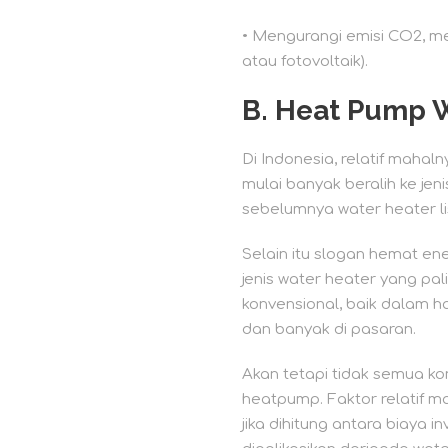
• Mengurangi emisi CO2, men
atau fotovoltaik).
B.
Heat Pump W
Di Indonesia, relatif mahal
mulai banyak beralih ke jen
sebelumnya water heater lis
Selain itu slogan hemat 
jenis water heater yang pal
konvensional, baik dalam h
dan banyak di pasaran.
Akan tetapi tidak semua k
heatpump. Faktor relatif m
jika dihitung antara biaya