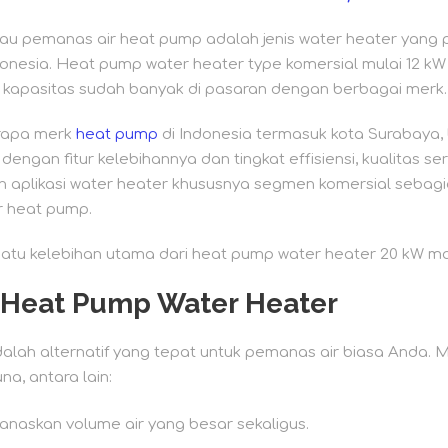
u pemanas air heat pump adalah jenis water heater yang pa
donesia. Heat pump water heater type komersial mulai 12 k
kapasitas sudah banyak di pasaran dengan berbagai merk.
erapa merk
heat pump
di Indonesia termasuk kota Surabaya
ngan fitur kelebihannya dan tingkat effisiensi, kualitas se
n aplikasi water heater khususnya segmen komersial sebag
 heat pump.
satu kelebihan utama dari heat pump water heater 20 kW m
Heat Pump Water Heater
alah alternatif yang tepat untuk pemanas air biasa Anda
a, antara lain:
askan volume air yang besar sekaligus.