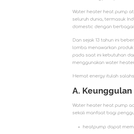
Water heater heat pump ata
seluruh dunia, termasuk In
domestic dengan berbagai 
Dan sejak 13 tahun ini beb
lomba menawarkan produk de
pada saat ini kebutuhan da
menggunakan water heater
Hemat energy itulah salah
A.
Keunggulan 
Water heater heat pump ad
sekali manfaat bagi penggun
heatpump dapat meman