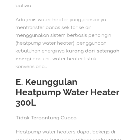
bahwa :
Ada jenis water heater yang prinsipnya
mentransfer panas sekitar ke air
menggunakan sistem berbasis pendingin
(heatpump water heater), penggunaan
kebutuhan energinya
kurang dari setengah
energi
dari unit water heater listrik
konvensional.
E. Keunggulan
Heatpump Water Heater
300L
Tidak Tergantung Cuaca
Heatpump water heaters dapat bekerja di
segala cuaca, tapi paling efisien pada cuaca