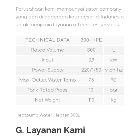
Perusahaan kami mempunyai sister company
yang ada di beberapa kota besar di Indonesia
untuk menjamin layanan after sales services.
TECHNICAL DATA
300-HPE
Rated Volume
300
L
Input
0,9
kW
Power Supply
220/1/50
v-ph-hz
Max. Outlet Water Temp
75
⁰C
Tank Rated Press
10
bar
Net Weight
110
kg
Heatpump Water Heater 300L
G.
Layanan Kami