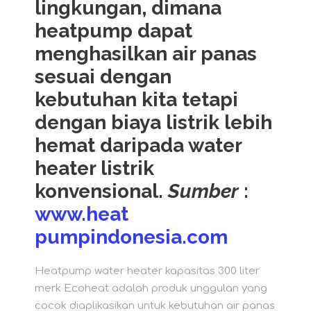
lingkungan, dimana
heatpump dapat
menghasilkan air panas
sesuai dengan
kebutuhan kita tetapi
dengan biaya listrik lebih
hemat daripada water
heater listrik
konvensional.
Sumber
:
www.heat
pumpindonesia.com
Heatpump water heater kapasitas 300 liter
merk Ecoheat adalah produk unggulan yang
cocok diaplikasikan untuk kebutuhan air panas