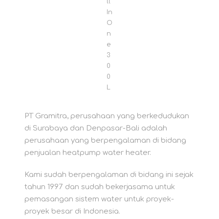
ll
In
O
n
e
3
0
0
L
PT Gramitra, perusahaan yang berkedudukan
di Surabaya dan Denpasar-Bali adalah
perusahaan yang berpengalaman di bidang
penjualan heatpump water heater.
Kami sudah berpengalaman di bidang ini sejak
tahun 1997 dan sudah bekerjasama untuk
pemasangan sistem water untuk proyek-
proyek besar di Indonesia.