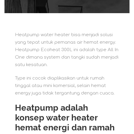
Heatpump water heater bisa menjadi solusi
yang tepat untuk pemanas air hemat energy.
Heatpump Ecoheat 300L ini adalah type All In
One dimana system dan tangki sudah menjadi
satu kesatuan.
Type ini cocok diaplikasikan untuk rumah
tinggal atau mini komersial, selain hemat
energy juga tidak tergantung dengan cuaca.
Heatpump adalah
konsep water heater
hemat energi dan ramah