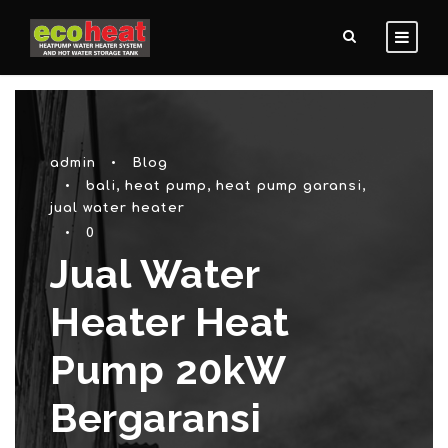
admin
•
Blog
•
bali
,
heat pump
,
heat pump garansi
,
jual water heater
•
0
Jual Water
Heater Heat
Pump 20kW
Bergaransi