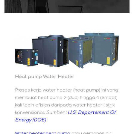
Heat pump Water Heater
Proses kerja water heater (heat pump) ini yang
membuat heat pump 2 (dua) hingga 4 (empat)
kali lebih efisien daripada water heater listrik
konvensional
.
Sumber
:
U.S. Departement Of
Energy (DOE)
Water heater heat pump
atau pemanas air